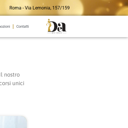
Roma - Via Lemonia, 157/159
ozioni
Contatti
Il nostro
orsi unici