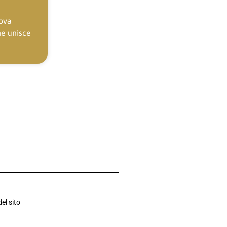
uova
he unisce
el sito