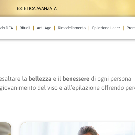
ESTETICA AVANZATA
odo DEA
Rituali
Anti-Age
Rimodellamento
Epilazione Laser
Prom
esaltare la
bellezza
e il
benessere
di ogni persona. 
ngiovanimento del viso e all’epilazione offrendo perc